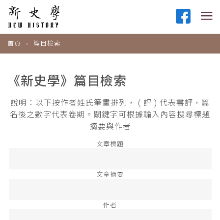
首頁
篇目檢索
《新史學》篇目檢索
說明：以下按作者姓氏筆畫排列， ( 評 ) 代表書評，篇
名後之數字代表卷期。關鍵字可根據輸入內容搜尋標題
摘要與作者
文章標題
文章摘要
作者