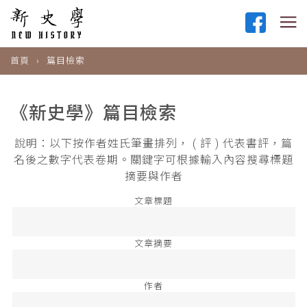
首頁
篇目檢索
《新史學》篇目檢索
說明：以下按作者姓氏筆畫排列， ( 評 ) 代表書評，篇
名後之數字代表卷期。關鍵字可根據輸入內容搜尋標題
摘要與作者
文章標題
文章摘要
作者