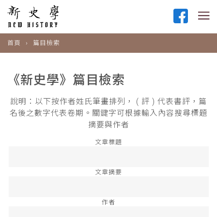
首頁
篇目檢索
《新史學》篇目檢索
說明：以下按作者姓氏筆畫排列， ( 評 ) 代表書評，篇
名後之數字代表卷期。關鍵字可根據輸入內容搜尋標題
摘要與作者
文章標題
文章摘要
作者