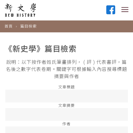
首頁
篇目檢索
《新史學》篇目檢索
說明：以下按作者姓氏筆畫排列， ( 評 ) 代表書評，篇
名後之數字代表卷期。關鍵字可根據輸入內容搜尋標題
摘要與作者
文章標題
文章摘要
作者