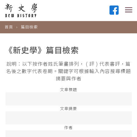
首頁
篇目檢索
《新史學》篇目檢索
說明：以下按作者姓氏筆畫排列， ( 評 ) 代表書評，篇
名後之數字代表卷期。關鍵字可根據輸入內容搜尋標題
摘要與作者
文章標題
文章摘要
作者