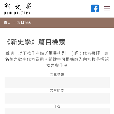
首頁
篇目檢索
《新史學》篇目檢索
說明：以下按作者姓氏筆畫排列， ( 評 ) 代表書評，篇
名後之數字代表卷期。關鍵字可根據輸入內容搜尋標題
摘要與作者
文章標題
文章摘要
作者