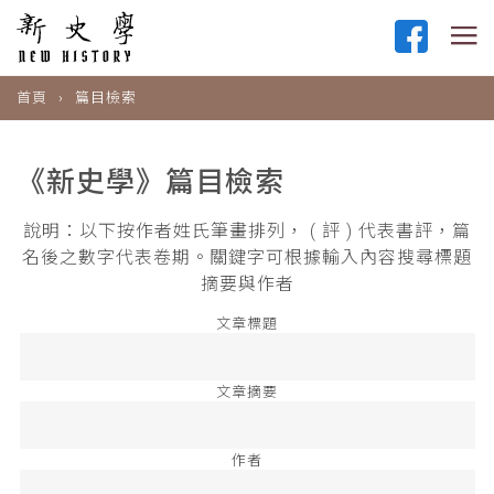
首頁
篇目檢索
《新史學》篇目檢索
說明：以下按作者姓氏筆畫排列， ( 評 ) 代表書評，篇
名後之數字代表卷期。關鍵字可根據輸入內容搜尋標題
摘要與作者
文章標題
文章摘要
作者