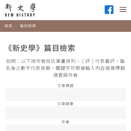
首頁
篇目檢索
《新史學》篇目檢索
說明：以下按作者姓氏筆畫排列， ( 評 ) 代表書評，篇
名後之數字代表卷期。關鍵字可根據輸入內容搜尋標題
摘要與作者
文章標題
文章摘要
作者