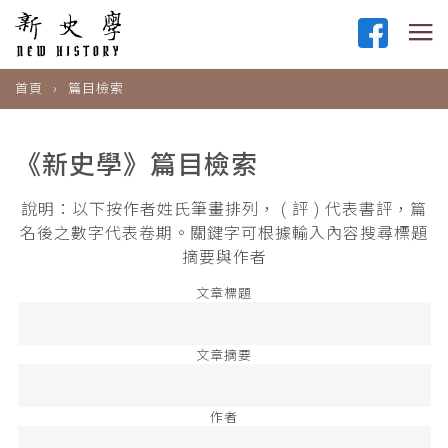
首頁
篇目檢索
《新史學》篇目檢索
說明：以下按作者姓氏筆畫排列， ( 評 ) 代表書評，篇
名後之數字代表卷期。關鍵字可根據輸入內容搜尋標題
摘要與作者
文章標題
文章摘要
作者