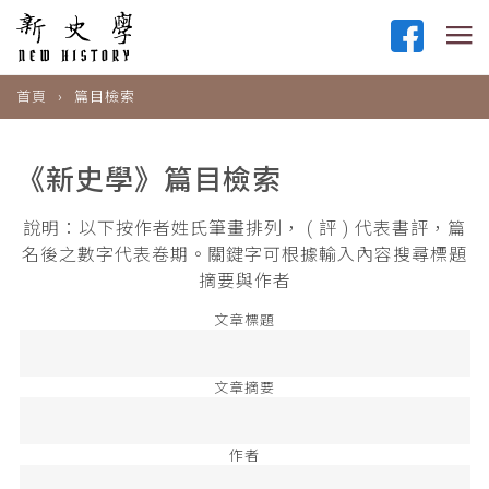
首頁
篇目檢索
《新史學》篇目檢索
說明：以下按作者姓氏筆畫排列， ( 評 ) 代表書評，篇
名後之數字代表卷期。關鍵字可根據輸入內容搜尋標題
摘要與作者
文章標題
文章摘要
作者