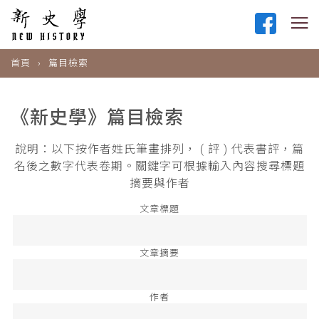
首頁
篇目檢索
《新史學》篇目檢索
說明：以下按作者姓氏筆畫排列， ( 評 ) 代表書評，篇
名後之數字代表卷期。關鍵字可根據輸入內容搜尋標題
摘要與作者
文章標題
文章摘要
作者