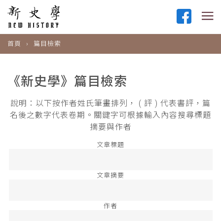
首頁
篇目檢索
《新史學》篇目檢索
說明：以下按作者姓氏筆畫排列， ( 評 ) 代表書評，篇
名後之數字代表卷期。關鍵字可根據輸入內容搜尋標題
摘要與作者
文章標題
文章摘要
作者