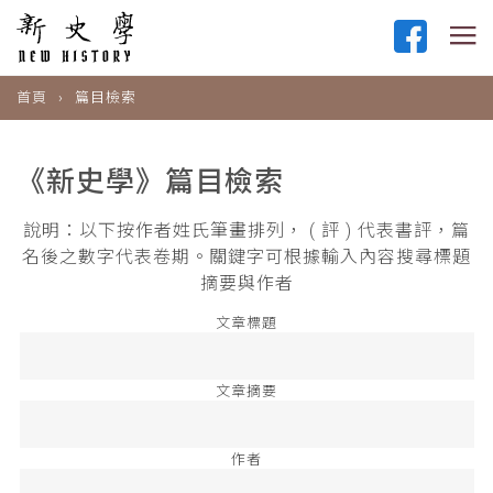
首頁
篇目檢索
《新史學》篇目檢索
說明：以下按作者姓氏筆畫排列， ( 評 ) 代表書評，篇
名後之數字代表卷期。關鍵字可根據輸入內容搜尋標題
摘要與作者
文章標題
文章摘要
作者