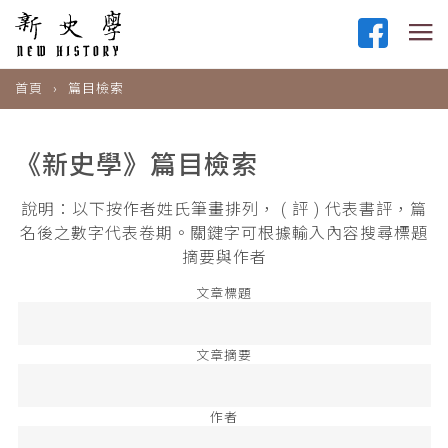
首頁
篇目檢索
《新史學》篇目檢索
說明：以下按作者姓氏筆畫排列， ( 評 ) 代表書評，篇
名後之數字代表卷期。關鍵字可根據輸入內容搜尋標題
摘要與作者
文章標題
文章摘要
作者