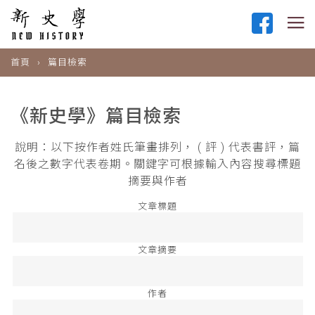
首頁
篇目檢索
《新史學》篇目檢索
說明：以下按作者姓氏筆畫排列， ( 評 ) 代表書評，篇
名後之數字代表卷期。關鍵字可根據輸入內容搜尋標題
摘要與作者
文章標題
文章摘要
作者