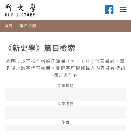
首頁
篇目檢索
《新史學》篇目檢索
說明：以下按作者姓氏筆畫排列， ( 評 ) 代表書評，篇
名後之數字代表卷期。關鍵字可根據輸入內容搜尋標題
摘要與作者
文章標題
文章摘要
作者