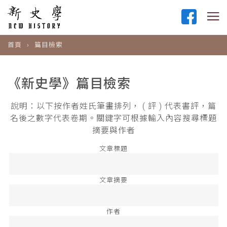
首頁
篇目檢索
《新史學》篇目檢索
說明：以下按作者姓氏筆畫排列， ( 評 ) 代表書評，篇
名後之數字代表卷期。關鍵字可根據輸入內容搜尋標題
摘要與作者
文章標題
文章摘要
作者