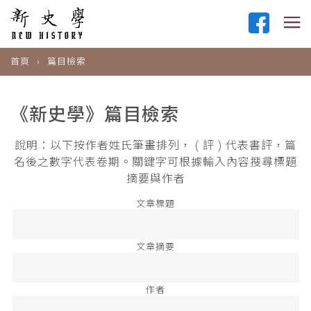
首頁
篇目檢索
《新史學》篇目檢索
說明：以下按作者姓氏筆畫排列， ( 評 ) 代表書評，篇
名後之數字代表卷期。關鍵字可根據輸入內容搜尋標題
摘要與作者
文章標題
文章摘要
作者