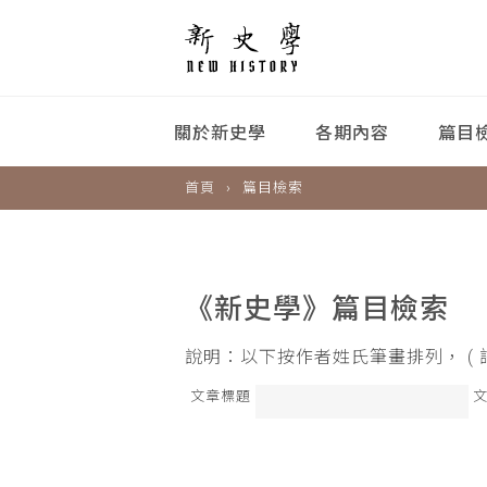
關於新史學
各期內容
篇目
首頁
篇目檢索
《新史學》篇目檢索
說明：以下按作者姓氏筆畫排列， (
文章標題