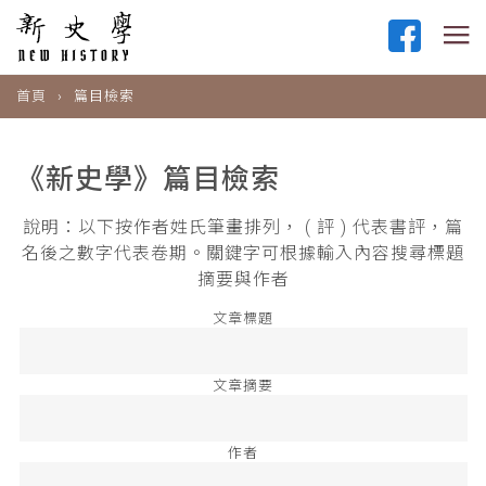
首頁
篇目檢索
《新史學》篇目檢索
說明：以下按作者姓氏筆畫排列， ( 評 ) 代表書評，篇
名後之數字代表卷期。關鍵字可根據輸入內容搜尋標題
摘要與作者
文章標題
文章摘要
作者