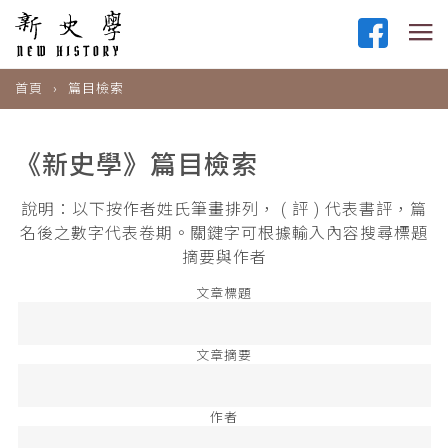
首頁
篇目檢索
《新史學》篇目檢索
說明：以下按作者姓氏筆畫排列， ( 評 ) 代表書評，篇
名後之數字代表卷期。關鍵字可根據輸入內容搜尋標題
摘要與作者
文章標題
文章摘要
作者