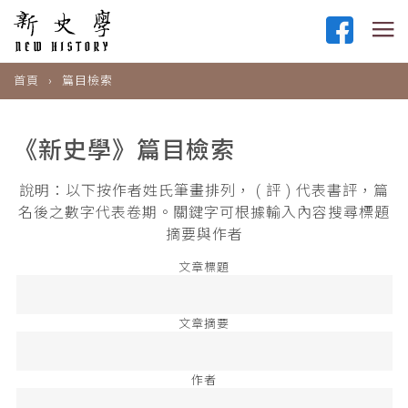
首頁
篇目檢索
《新史學》篇目檢索
說明：以下按作者姓氏筆畫排列， ( 評 ) 代表書評，篇
名後之數字代表卷期。關鍵字可根據輸入內容搜尋標題
摘要與作者
文章標題
文章摘要
作者