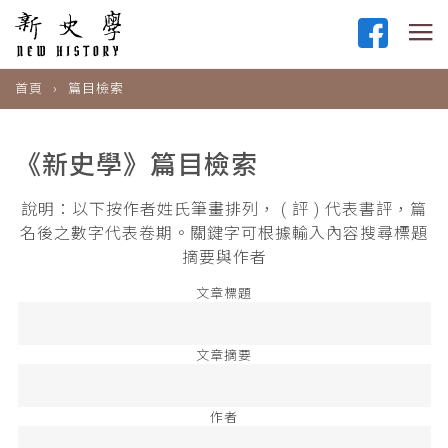
首頁
篇目檢索
《新史學》篇目檢索
說明：以下按作者姓氏筆畫排列， ( 評 ) 代表書評，篇
名後之數字代表卷期。關鍵字可根據輸入內容搜尋標題
摘要與作者
文章標題
文章摘要
作者