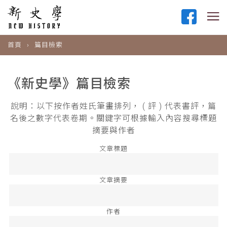
首頁
篇目檢索
《新史學》篇目檢索
說明：以下按作者姓氏筆畫排列， ( 評 ) 代表書評，篇
名後之數字代表卷期。關鍵字可根據輸入內容搜尋標題
摘要與作者
文章標題
文章摘要
作者