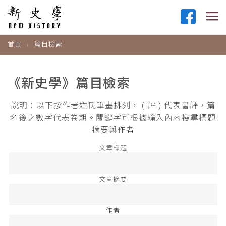
首頁
篇目檢索
《新史學》篇目檢索
說明：以下按作者姓氏筆畫排列， ( 評 ) 代表書評，篇
名後之數字代表卷期。關鍵字可根據輸入內容搜尋標題
摘要與作者
文章標題
文章摘要
作者