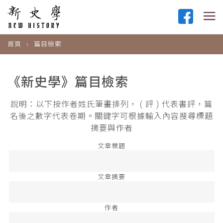
首頁
篇目檢索
《新史學》篇目檢索
說明：以下按作者姓氏筆畫排列， ( 評 ) 代表書評，篇
名後之數字代表卷期。關鍵字可根據輸入內容搜尋標題
摘要與作者
文章標題
文章摘要
作者