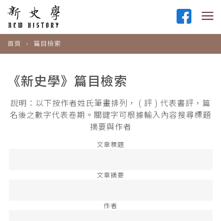
首頁
篇目檢索
《新史學》篇目檢索
說明：以下按作者姓氏筆畫排列， ( 評 ) 代表書評，篇
名後之數字代表卷期。關鍵字可根據輸入內容搜尋標題
摘要與作者
文章標題
文章摘要
作者