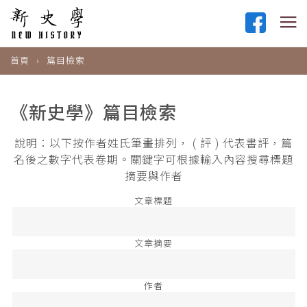
首頁
篇目檢索
《新史學》篇目檢索
說明：以下按作者姓氏筆畫排列， ( 評 ) 代表書評，篇
名後之數字代表卷期。關鍵字可根據輸入內容搜尋標題
摘要與作者
文章標題
文章摘要
作者