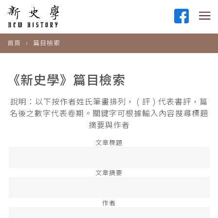
首頁
篇目檢索
《新史學》篇目檢索
說明：以下按作者姓氏筆畫排列， ( 評 ) 代表書評，篇
名後之數字代表卷期。關鍵字可根據輸入內容搜尋標題
摘要與作者
文章標題
文章摘要
作者