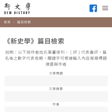
首頁
篇目檢索
《新史學》篇目檢索
說明：以下按作者姓氏筆畫排列， ( 評 ) 代表書評，篇
名後之數字代表卷期。關鍵字可根據輸入內容搜尋標題
摘要與作者
文章標題
文章摘要
作者