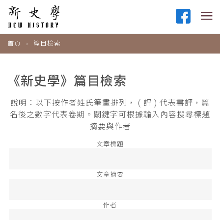
首頁
篇目檢索
《新史學》篇目檢索
說明：以下按作者姓氏筆畫排列， ( 評 ) 代表書評，篇
名後之數字代表卷期。關鍵字可根據輸入內容搜尋標題
摘要與作者
文章標題
文章摘要
作者