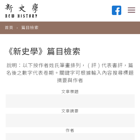
首頁
篇目檢索
《新史學》篇目檢索
說明：以下按作者姓氏筆畫排列， ( 評 ) 代表書評，篇
名後之數字代表卷期。關鍵字可根據輸入內容搜尋標題
摘要與作者
文章標題
文章摘要
作者