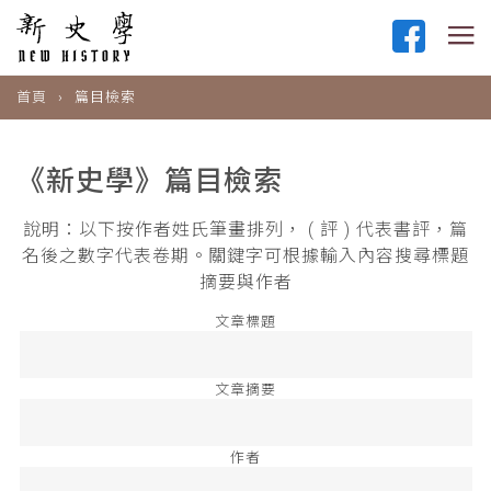
首頁
篇目檢索
《新史學》篇目檢索
說明：以下按作者姓氏筆畫排列， ( 評 ) 代表書評，篇
名後之數字代表卷期。關鍵字可根據輸入內容搜尋標題
摘要與作者
文章標題
文章摘要
作者