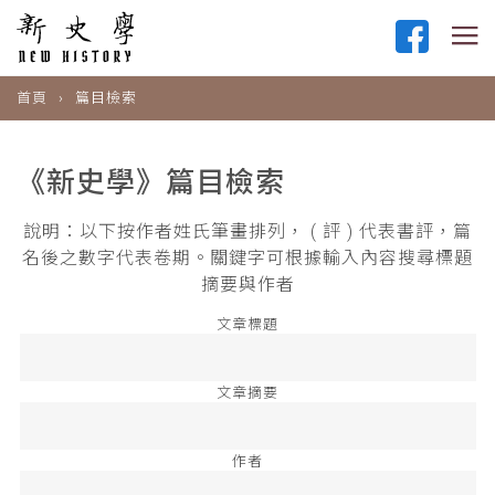
首頁
篇目檢索
《新史學》篇目檢索
說明：以下按作者姓氏筆畫排列， ( 評 ) 代表書評，篇
名後之數字代表卷期。關鍵字可根據輸入內容搜尋標題
摘要與作者
文章標題
文章摘要
作者