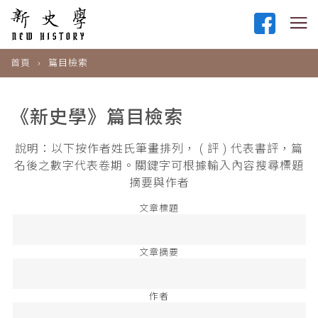
首頁
篇目檢索
《新史學》篇目檢索
說明：以下按作者姓氏筆畫排列， ( 評 ) 代表書評，篇
名後之數字代表卷期。關鍵字可根據輸入內容搜尋標題
摘要與作者
文章標題
文章摘要
作者