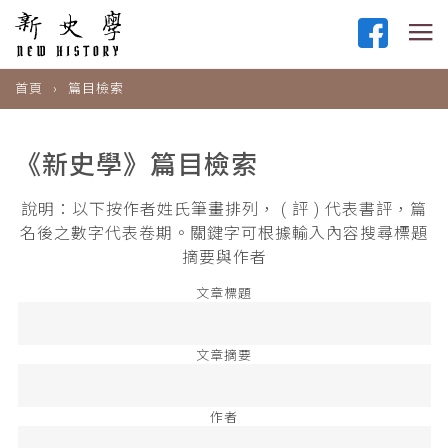
首頁
篇目檢索
《新史學》篇目檢索
說明：以下按作者姓氏筆畫排列， ( 評 ) 代表書評，篇
名後之數字代表卷期。關鍵字可根據輸入內容搜尋標題
摘要與作者
文章標題
文章摘要
作者