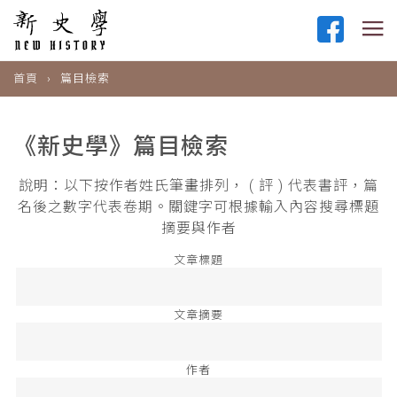
首頁
篇目檢索
《新史學》篇目檢索
說明：以下按作者姓氏筆畫排列， ( 評 ) 代表書評，篇
名後之數字代表卷期。關鍵字可根據輸入內容搜尋標題
摘要與作者
文章標題
文章摘要
作者