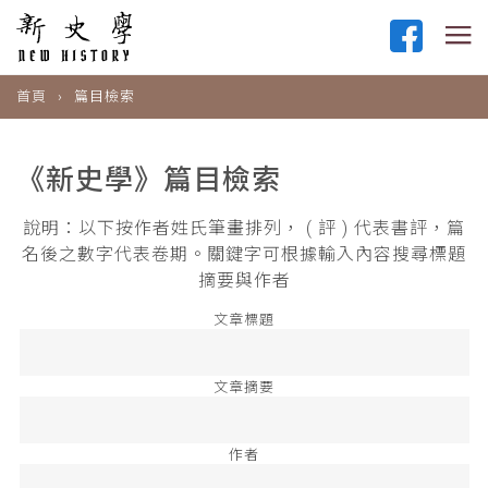
首頁
篇目檢索
《新史學》篇目檢索
說明：以下按作者姓氏筆畫排列， ( 評 ) 代表書評，篇
名後之數字代表卷期。關鍵字可根據輸入內容搜尋標題
摘要與作者
文章標題
文章摘要
作者