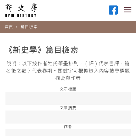
首頁
篇目檢索
《新史學》篇目檢索
說明：以下按作者姓氏筆畫排列， ( 評 ) 代表書評，篇
名後之數字代表卷期。關鍵字可根據輸入內容搜尋標題
摘要與作者
文章標題
文章摘要
作者