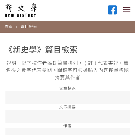
首頁
篇目檢索
《新史學》篇目檢索
說明：以下按作者姓氏筆畫排列， ( 評 ) 代表書評，篇
名後之數字代表卷期。關鍵字可根據輸入內容搜尋標題
摘要與作者
文章標題
文章摘要
作者