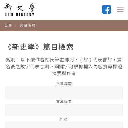
首頁
篇目檢索
《新史學》篇目檢索
說明：以下按作者姓氏筆畫排列， ( 評 ) 代表書評，篇
名後之數字代表卷期。關鍵字可根據輸入內容搜尋標題
摘要與作者
文章標題
文章摘要
作者