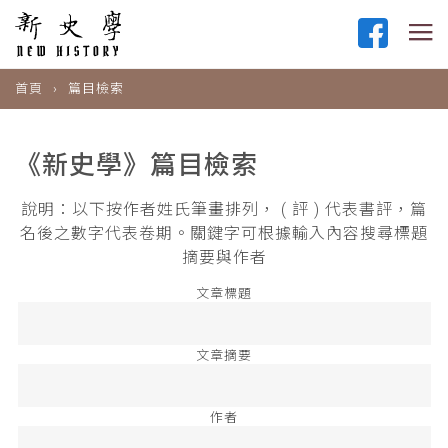
首頁
篇目檢索
《新史學》篇目檢索
說明：以下按作者姓氏筆畫排列， ( 評 ) 代表書評，篇
名後之數字代表卷期。關鍵字可根據輸入內容搜尋標題
摘要與作者
文章標題
文章摘要
作者