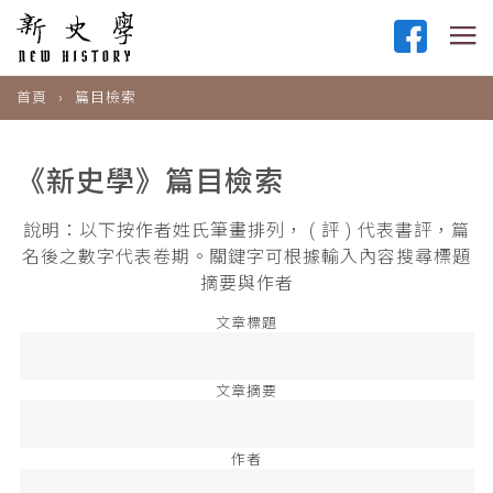
首頁
篇目檢索
《新史學》篇目檢索
說明：以下按作者姓氏筆畫排列， ( 評 ) 代表書評，篇
名後之數字代表卷期。關鍵字可根據輸入內容搜尋標題
摘要與作者
文章標題
文章摘要
作者