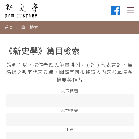
首頁
篇目檢索
《新史學》篇目檢索
說明：以下按作者姓氏筆畫排列， ( 評 ) 代表書評，篇
名後之數字代表卷期。關鍵字可根據輸入內容搜尋標題
摘要與作者
文章標題
文章摘要
作者