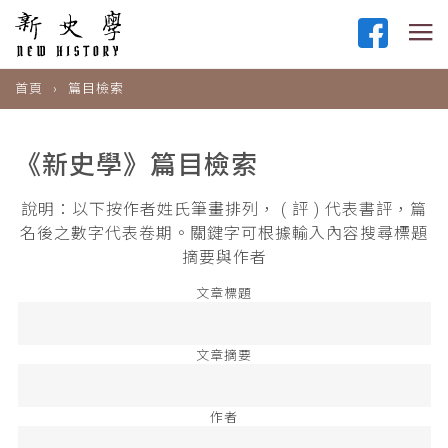
首頁
篇目檢索
《新史學》篇目檢索
說明：以下按作者姓氏筆畫排列， ( 評 ) 代表書評，篇
名後之數字代表卷期。關鍵字可根據輸入內容搜尋標題
摘要與作者
文章標題
文章摘要
作者