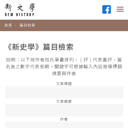
首頁
篇目檢索
《新史學》篇目檢索
說明：以下按作者姓氏筆畫排列， ( 評 ) 代表書評，篇
名後之數字代表卷期。關鍵字可根據輸入內容搜尋標題
摘要與作者
文章標題
文章摘要
作者