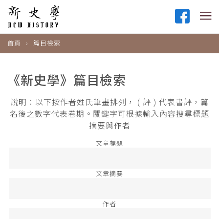
首頁
篇目檢索
《新史學》篇目檢索
說明：以下按作者姓氏筆畫排列， ( 評 ) 代表書評，篇
名後之數字代表卷期。關鍵字可根據輸入內容搜尋標題
摘要與作者
文章標題
文章摘要
作者