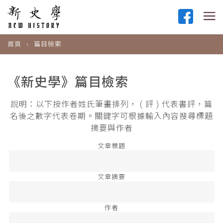
首頁
篇目檢索
《新史學》篇目檢索
說明：以下按作者姓氏筆畫排列， ( 評 ) 代表書評，篇
名後之數字代表卷期。關鍵字可根據輸入內容搜尋標題
摘要與作者
文章標題
文章摘要
作者