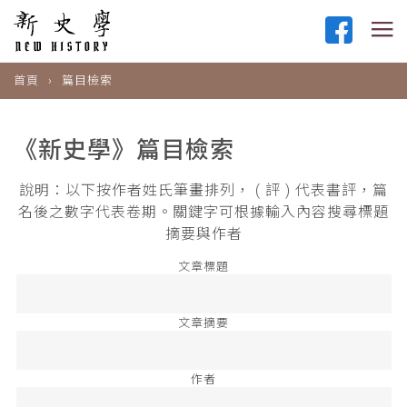
首頁
篇目檢索
《新史學》篇目檢索
說明：以下按作者姓氏筆畫排列， ( 評 ) 代表書評，篇
名後之數字代表卷期。關鍵字可根據輸入內容搜尋標題
摘要與作者
文章標題
文章摘要
作者