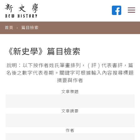
首頁
篇目檢索
《新史學》篇目檢索
說明：以下按作者姓氏筆畫排列， ( 評 ) 代表書評，篇
名後之數字代表卷期。關鍵字可根據輸入內容搜尋標題
摘要與作者
文章標題
文章摘要
作者